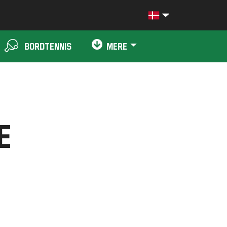
BORDTENNIS
MERE
e