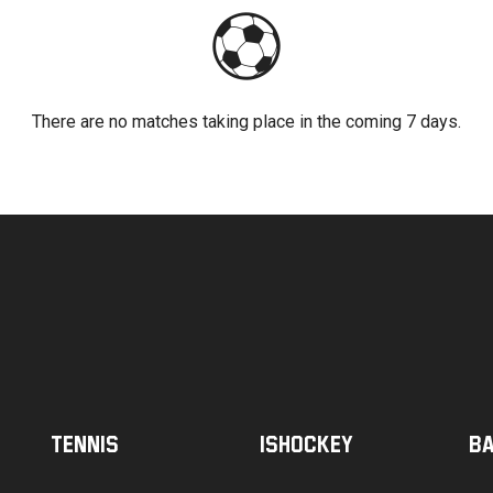
There are no matches taking place in the coming 7 days.
Tennis
Ishockey
Ba