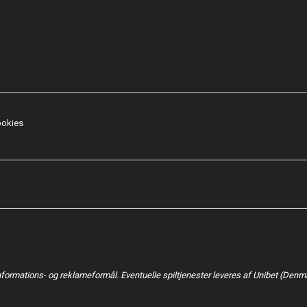
okies
informations- og reklameformål. Eventuelle spiltjenester leveres af Unibet (Denm