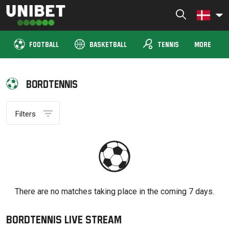
Skip
to
Unibet TV Denmark
Live stream og se sport live hos Unibet TV
content
sports_tennis
FOOTBALL
BASKETBALL
TENNIS
MORE
Bordtennis
Filters
There are no matches taking place in the coming 7 days.
Bordtennis Live Stream