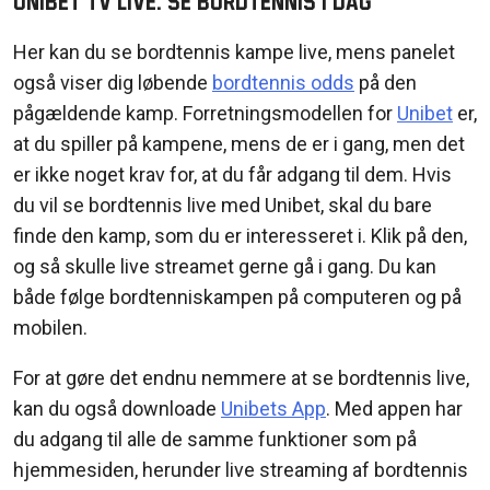
Unibet TV Live: Se Bordtennis i dag
Her kan du se bordtennis kampe live, mens panelet
også viser dig løbende
bordtennis odds
på den
pågældende kamp. Forretningsmodellen for
Unibet
er,
at du spiller på kampene, mens de er i gang, men det
er ikke noget krav for, at du får adgang til dem. Hvis
du vil se bordtennis live med Unibet, skal du bare
finde den kamp, som du er interesseret i. Klik på den,
og så skulle live streamet gerne gå i gang. Du kan
både følge bordtenniskampen på computeren og på
mobilen.
For at
gøre
det
endnu
nemmere
at se
bordtennis
live,
kan
du
også
downloade
Uni
b
et
s
A
pp
.
Med
appen
har
du
adgang
til
alle de
samme
funktioner
som
på
hjemmesiden
,
herunder
live streaming
af
bordtennis