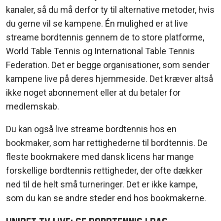
kanaler
,
så
du
må
derfor
ty
til
alternative
metoder
,
hvis
du gerne
vil
se
kampene
.
Én
mulighed
er at live
streame
bordtennis
gennem
de to store
platforme
,
World Table Tennis
og
International Table Tennis
Federation. Det er
begge
organisationer
,
som
sender
kampene
live
på
deres
hjemmeside
. Det
kræver
altså
ikke
noget
abonnement
eller
at du
betaler
for
medlemskab
.
Du
kan
også
live
streame
bordtennis
hos
en
bookmaker,
som
har
rettighederne
til
bordtennis
. De
fleste
bookmakere
med
dansk
licens
har
mange
forskellige
bordtennis
rettigheder
, der
ofte
dækker
ned
til
de
helt
små
turneringer
. Det er
ikke
kampe
,
som
du
kan
se
andre
steder
end hos
bookmakerne
.