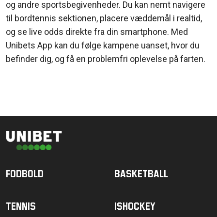
og
andre
sportsbegivenheder
. Du
kan
nemt
navigere
til
bordtennis
sektionen
,
placere
væddemål
i
realtid
,
og
se live odds
direkte
fra
din smartphone. Med
Uni
b
et
s
A
pp
kan
du
følge
kampene
uanset
,
hvor
du
befinder
dig,
og
få
en
problemfri
oplevelse
på
farten
.
Fodbold
Basketball
Tennis
Ishockey