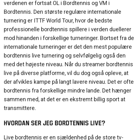
verdenen
er
fortsat
OL
i
Bordtennis
og
VM
i
Bordtennis
. Den
største
regulære
internationale
turnering
er ITTF World Tour,
hvor
de
bedste
professionelle
bordtennis
spillere
i
verden
duellerer
mod
hinanden
i
forskellige
turneringer
.
Bortset
fra
de
internationale
turneringer
er det den
mest
populære
bordtennis
live
turnering
og
selvfølgelig
også
den
med det
højeste
niveau
.
Når
du streamer
bordtennis
live
på
diverse
platforme
,
vil
du dog
også
opleve
, at
der
afvikles
kampe
på
langt
lavere
niveau
. Det er
ofte
bordtennis
fra
forskellige
mindre
lande
. Det
hænger
sammen
med, at det er
en
ekstremt
billig
sport at
transmittere
.
Hvordan ser jeg Bordtennis live?
Live
bordtennis
er
en
sjældenhed
på
de store tv-