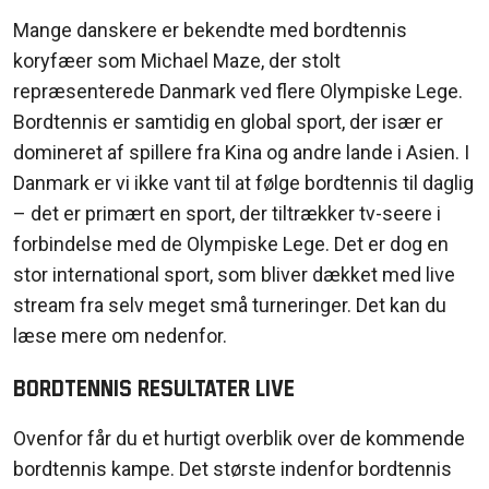
Mange
danskere
er
bekendte
med
bordtennis
koryfæer
som
Michael Maze, der
stolt
repræsenterede
Danmark
ved
flere
Olympiske
Lege.
Bordtennis
er
samtidig
en
global sport, der
især
er
domineret
af
spillere
fra
Kina
og
andre
lande
i
Asien
. I
Danmark er vi
ikke
vant
til
at
følge
bordtennis
til
daglig
– det er
primært
en
sport, der
tiltrækker
tv-
seere
i
forbindelse
med de
Olympiske
Lege. Det er dog
en
stor
international sport,
som
bliver
dækket
med live
stream
fra
selv
meget
små
turneringer
. Det
kan
du
læse
mere om
nedenfor
.
Bordtennis resultater live
Ovenfor
får
du et
hurtigt
overblik
over de
kommende
bordtennis
kampe
. Det
største
indenfor
bordtennis