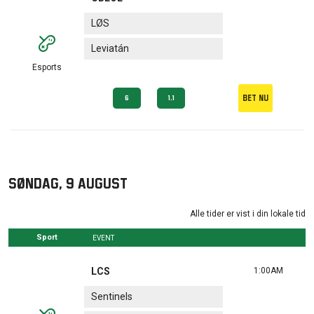
LØS
Leviatán
Esports
Bet nu
6
1.1
søndag, 9 august
Alle tider er vist i din lokale tid
Sport
EVENT
LCS
1:00AM
Sentinels