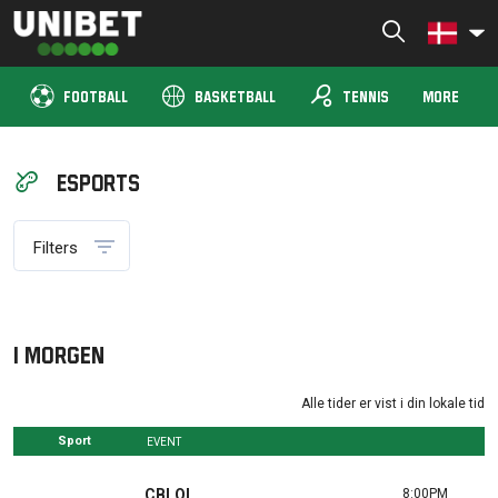
Skip
to
Unibet TV Denmark
Live stream og se sport live hos Unibet TV
content
sports_tennis
FOOTBALL
BASKETBALL
TENNIS
MORE
Esports
Filters
I morgen
Alle tider er vist i din lokale tid
Sport
EVENT
CBLOL
8:00PM